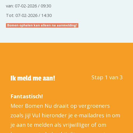
van: 07-02-2026 / 09:30
Tot: 07-02-2026 / 14:30
Bomen ophalen kan alleen na aanmelding!
Stap 1 van 3
Ik meld me aan!
Fantastisch!
Meer Bomen Nu draait op vergroeners
zoals jij! Vul hieronder je e-mailadres in om
je aan te melden als vrijwilliger of om