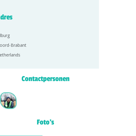
dres
ilburg
oord-Brabant
etherlands
Contactpersonen
Foto's