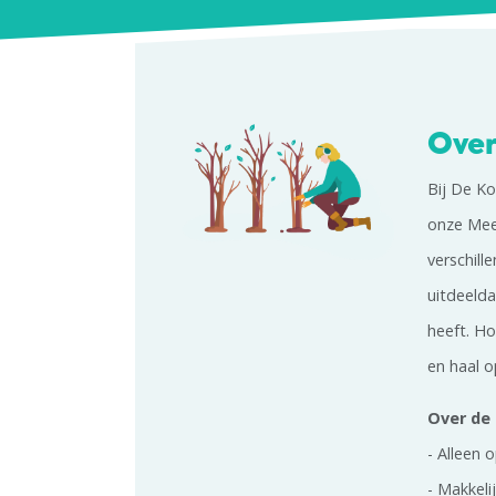
Over
Bij De K
onze Mee
verschill
uitdeelda
heeft. H
en haal o
Over de 
- Alleen 
- Makkel