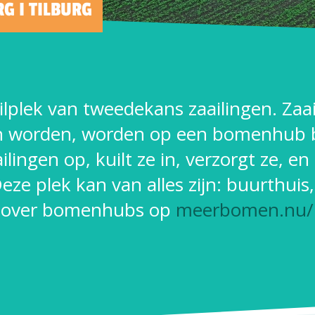
 I TILBURG
lplek van tweedekans zaailingen. Zaai
en worden, worden op een bomenhub
lingen op, kuilt ze in, verzorgt ze, en
eze plek kan van alles zijn: buurthuis,
er over bomenhubs op
meerbomen.nu