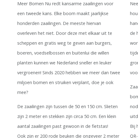
Meer Bomen Nu redt kansarme zaailingen voor
Nee
een tweede kans. Elke boom maakt jaarlijkse
hou
honderden zaailingen. De meeste hiervan
han
overleven het niet. Door deze met elkaar uit te
de 
scheppen en gratis weg te geven aan burgers,
wor
boeren, voedselbossen en buitenlui die willen
tij
planten kunnen we Nederland sneller en leuker
gro
vergroenen! Sinds 2020 hebben we meer dan twee
voo
miljoen bomen en struiken verplant, doe je ook
Zaa
mee?
bom
De zaailingen zijn tussen de 50 en 150 cm. Slieten
nod
zijn 2 meter en stekken zijn circa 50 cm. Een klein
uit
aantal zaailingen past gewoon in de fietstas!
Bij
Ook zijn er 200 rode beuken die ongeveer 2 meter
QR-