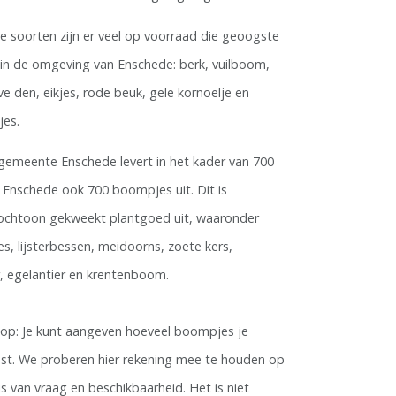
e soorten zijn er veel op voorraad die geoogste
n in de omgeving van Enschede: berk, vuilboom,
ve den, eikjes, rode beuk, gele kornoelje en
jes.
gemeente Enschede levert in het kader van 700
r Enschede ook 700 boompjes uit. Dit is
ochtoon gekweekt plantgoed uit, waaronder
des, lijsterbessen, meidoorns, zoete kers,
er, egelantier en krentenboom.
 op: Je kunt aangeven hoeveel boompjes je
st. We proberen hier rekening mee te houden op
is van vraag en beschikbaarheid. Het is niet