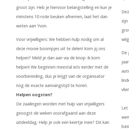
groot zijn. Heb je hiervoor belangstelling en kun je
Dez
minstens 10 rode beuken afnemen, laat het dan
zij
weten aan Yvon.
gro
Voor vrijwilligers: We hebben hulp nodig om al
wilg
deze mooie boompjes uit te delen! Kom jij ons
De 
helpen? Meld je dan aan via de knop: ik kom
jaa
helpen! We beginnen meestal iets eerder met de
aut
voorbereiding, dus je krijgt van de organisator
lin
nog de exacte aanvangstijd te horen.
vli
Helpen oogsten?
De zaailingen worden met hulp van vrijwilligers
Let
geoogst de weken voorafgaand aan deze
wen
uitdeeldag. Help je ook een keertje mee? Dit kan
bas