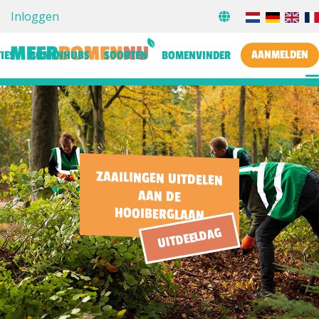
Inloggen
AANMELDEN
IES
BOMENHUBS
SOORTEN
BOMENVINDER
ZAAILINGEN UITDELEN
AAN DE
HOOIBERGLAAN
UITDEELDAG