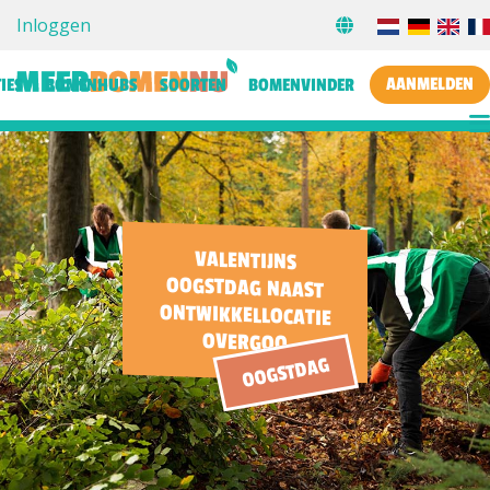
Inloggen
AANMELDEN
IES
BOMENHUBS
SOORTEN
BOMENVINDER
VALENTIJNS
OOGSTDAG NAAST
ONTWIKKELLOCATIE
OVERGOO
OOGSTDAG