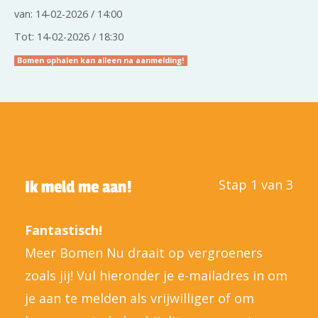
van: 14-02-2026 / 14:00
Tot: 14-02-2026 / 18:30
Bomen ophalen kan alleen na aanmelding!
Stap 1 van 3
Ik meld me aan!
Fantastisch!
Meer Bomen Nu draait op vergroeners
zoals jij! Vul hieronder je e-mailadres in om
je aan te melden als vrijwilliger of om