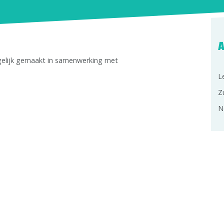
A
gelijk gemaakt in samenwerking met
L
Z
N