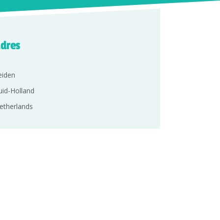
dres
eiden
uid-Holland
etherlands