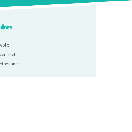
dres
wolle
verijssel
etherlands