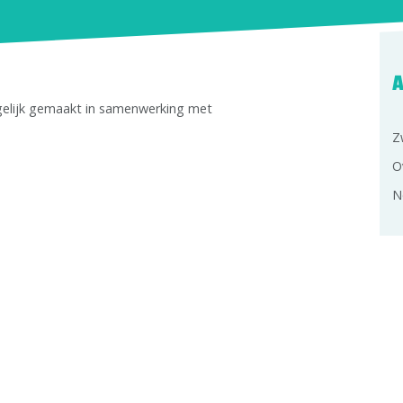
A
gelijk gemaakt in samenwerking met
Z
O
N