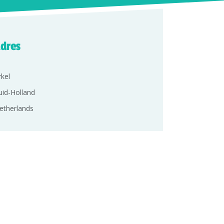
dres
rkel
uid-Holland
etherlands