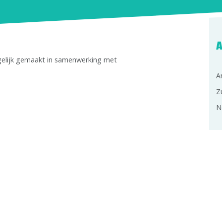
A
gelijk gemaakt in samenwerking met
A
Z
N