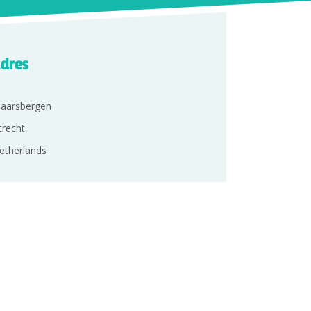
dres
aarsbergen
trecht
etherlands