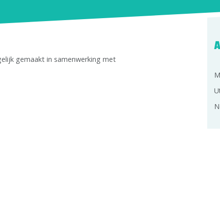
A
gelijk gemaakt in samenwerking met
M
U
N