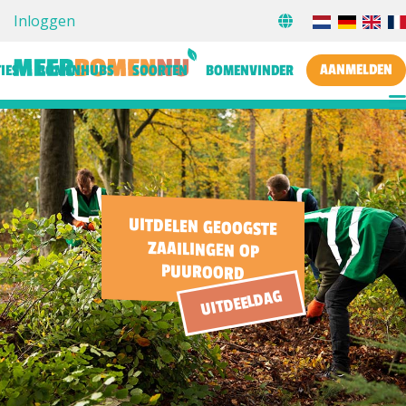
Inloggen
AANMELDEN
IES
BOMENHUBS
SOORTEN
BOMENVINDER
UITDELEN GEOOGSTE
ZAAILINGEN OP
PUUROORD
UITDEELDAG