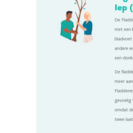
Iep 
De Fladde
met een 
bladvoet 
andere ie
een donk
De fladde
meer aang
Fladderie
gevoelig
omdat de
twee laa