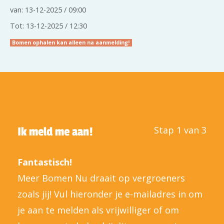
van: 13-12-2025 / 09:00
Tot: 13-12-2025 / 12:30
Bomen ophalen kan alleen na aanmelding!
Stap 1 van 3
Ik meld me aan!
Fantastisch!
Meer Bomen Nu draait op vergroeners
zoals jij! Vul hieronder je e-mailadres in om
je aan te melden als vrijwilliger of om