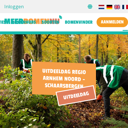
Inloggen
AANMELDEN
IES
BOMENHUBS
SOORTEN
BOMENVINDER
UITDEELDAG REGIO
ARNHEM NOORD -
SCHAARSBERGEN
UITDEELDAG