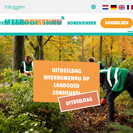
Inloggen
AANMELDEN
IES
BOMENHUBS
SOORTEN
BOMENVINDER
UITDEELDAG
MEERBOMENNU OP
LANDGOED
ZONHEUVEL
UITDEELDAG