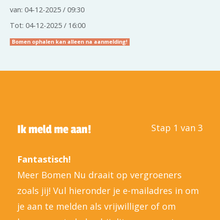
van: 04-12-2025 / 09:30
Tot: 04-12-2025 / 16:00
Bomen ophalen kan alleen na aanmelding!
Stap 1 van 3
Ik meld me aan!
Fantastisch!
Meer Bomen Nu draait op vergroeners
zoals jij! Vul hieronder je e-mailadres in om
je aan te melden als vrijwilliger of om