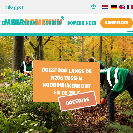
Inloggen
AANMELDEN
IES
BOMENHUBS
SOORTEN
BOMENVINDER
OOGSTDAG LANGS DE
N206 TUSSEN
NOORDWIJKERHOUT
EN DE ZILK
OOGSTDAG