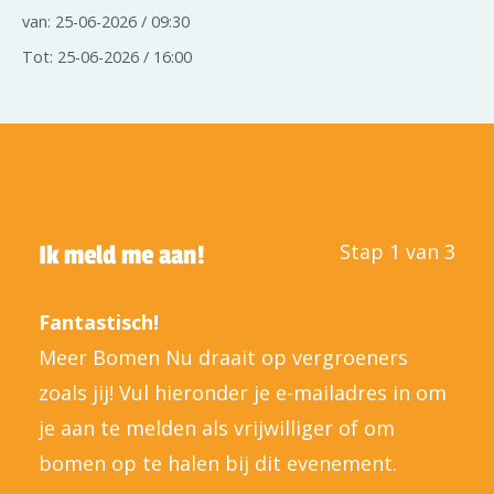
van: 25-06-2026 / 09:30
Tot: 25-06-2026 / 16:00
Stap 1 van 3
Ik meld me aan!
Fantastisch!
Meer Bomen Nu draait op vergroeners
zoals jij! Vul hieronder je e-mailadres in om
je aan te melden als vrijwilliger of om
bomen op te halen bij dit evenement.