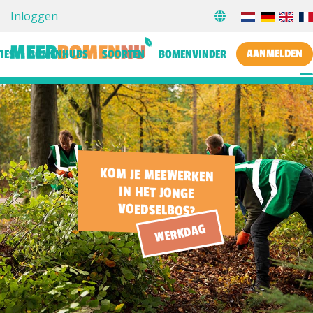
Inloggen
AANMELDEN
IES
BOMENHUBS
SOORTEN
BOMENVINDER
KOM JE MEEWERKEN
IN HET JONGE
VOEDSELBOS?
WERKDAG