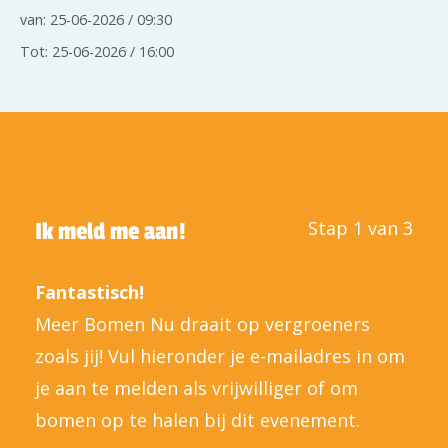
van: 25-06-2026 / 09:30
Tot: 25-06-2026 / 16:00
Stap 1 van 3
Ik meld me aan!
Fantastisch!
Meer Bomen Nu draait op vergroeners
zoals jij! Vul hieronder je e-mailadres in om
je aan te melden als vrijwilliger of om
bomen op te halen bij dit evenement.