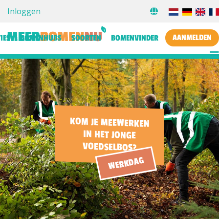
Inloggen
AANMELDEN
IES
BOMENHUBS
SOORTEN
BOMENVINDER
KOM JE MEEWERKEN
IN HET JONGE
VOEDSELBOS?
WERKDAG