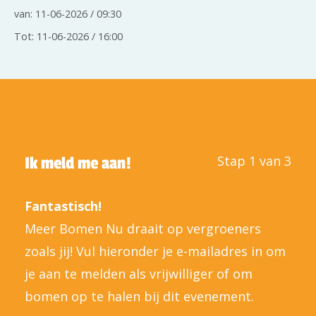
van: 11-06-2026 / 09:30
Tot: 11-06-2026 / 16:00
Stap 1 van 3
Ik meld me aan!
Fantastisch!
Meer Bomen Nu draait op vergroeners
zoals jij! Vul hieronder je e-mailadres in om
je aan te melden als vrijwilliger of om
bomen op te halen bij dit evenement.