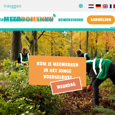
Inloggen
AANMELDEN
IES
BOMENHUBS
SOORTEN
BOMENVINDER
KOM JE MEEWERKEN
IN HET JONGE
VOEDSELBOS?
WERKDAG