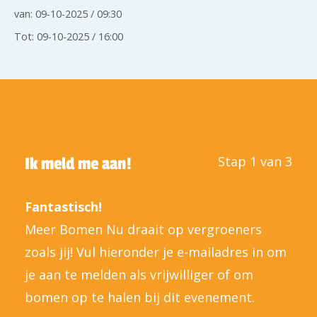
van: 09-10-2025 / 09:30
Tot: 09-10-2025 / 16:00
Stap 1 van 3
Ik meld me aan!
Fantastisch!
Meer Bomen Nu draait op vergroeners
zoals jij! Vul hieronder je e-mailadres in om
je aan te melden als vrijwilliger of om
bomen op te halen bij dit evenement.