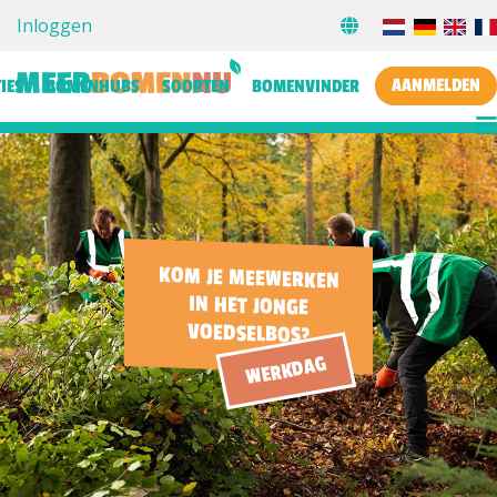
Inloggen
AANMELDEN
IES
BOMENHUBS
SOORTEN
BOMENVINDER
KOM JE MEEWERKEN
IN HET JONGE
VOEDSELBOS?
WERKDAG