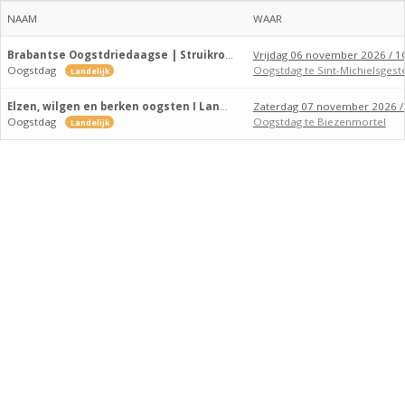
NAAM
WAAR
Brabantse Oogstdriedaagse | Struikroven bij Domein aan de Dommel
Vrijdag 06 november 2026 / 1
Oogstdag
Oogstdag te Sint-Michielsgest
Landelijk
Elzen, wilgen en berken oogsten I Landpark Assisië
Zaterdag 07 november 2026 / 
Oogstdag
Oogstdag te Biezenmortel
Landelijk